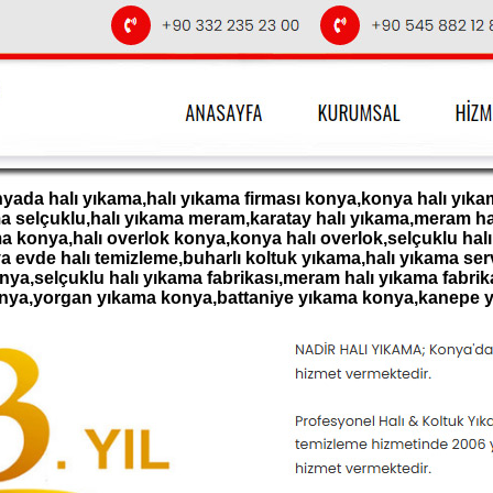
ada halı yıkama,halı yıkama firması konya,konya halı yıkam
ama selçuklu,halı yıkama meram,karatay halı yıkama,meram ha
 konya,halı overlok konya,konya halı overlok,selçuklu halı 
 evde halı temizleme,buharlı koltuk yıkama,halı yıkama servi
onya,selçuklu halı yıkama fabrikası,meram halı yıkama fabrik
onya,yorgan yıkama konya,battaniye yıkama konya,kanepe 