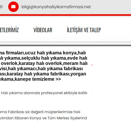
a firmaları,ucuz halı yıkama konya,halı
lı yıkama,selçuklu halı yıkama,evde halı
overlok,karatay halı overlok,meram halı
si,halı yıkamacı,halı yıkama fabrikası
ası,karatay halı yıkama fabrikası,yorgan
yıkama,kanepe temizleme >>