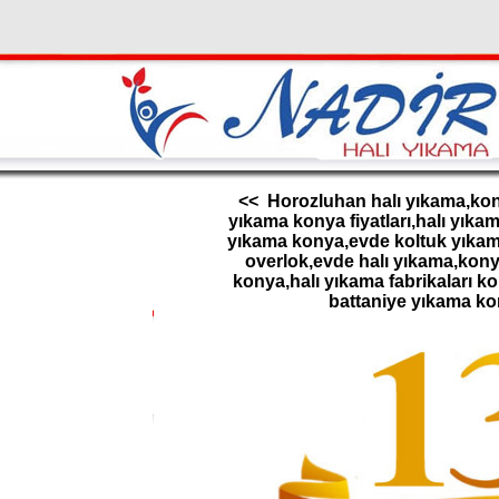
<< Horozluhan halı yıkama,kony
yıkama konya fiyatları,halı yık
yıkama konya,evde koltuk yıkama
overlok,evde halı yıkama,konya
konya,halı yıkama fabrikaları k
battaniye yıkama k