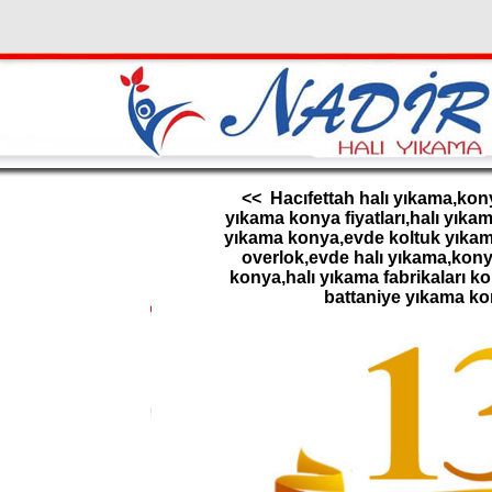
<< Hacıfettah halı yıkama,kony
yıkama konya fiyatları,halı yık
yıkama konya,evde koltuk yıkama
overlok,evde halı yıkama,konya
konya,halı yıkama fabrikaları k
battaniye yıkama k