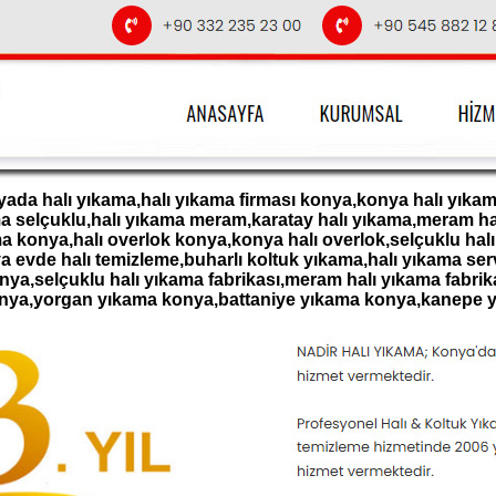
ada halı yıkama,halı yıkama firması konya,konya halı yıkama
ama selçuklu,halı yıkama meram,karatay halı yıkama,meram ha
 konya,halı overlok konya,konya halı overlok,selçuklu halı 
 evde halı temizleme,buharlı koltuk yıkama,halı yıkama servi
onya,selçuklu halı yıkama fabrikası,meram halı yıkama fabrik
onya,yorgan yıkama konya,battaniye yıkama konya,kanepe 