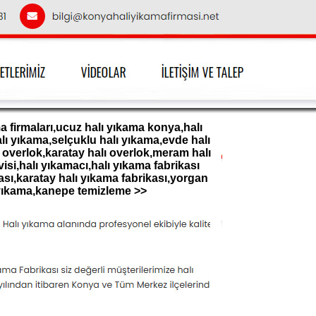
 firmaları,ucuz halı yıkama konya,halı
lı yıkama,selçuklu halı yıkama,evde halı
overlok,karatay halı overlok,meram halı
si,halı yıkamacı,halı yıkama fabrikası
ası,karatay halı yıkama fabrikası,yorgan
yıkama,kanepe temizleme >>